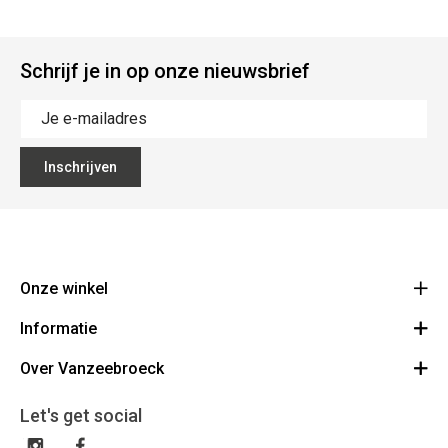
Schrijf je in op onze nieuwsbrief
Inschrijven
Onze winkel
Informatie
Vanzeebroeck Motors
Bergensesteenweg 168
Over Vanzeebroeck
Bestelling annuleren
1600 Sint-Pieters-Leeuw
Route
Over ons
Cadeaubon
Let's get social
023316022
Algemene voorwaarden
BE0425198510
Verzenden & Retourneren