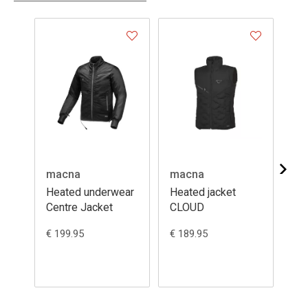
macna
macna
Heated underwear
Heated jacket
Bo
Centre Jacket
CLOUD
€ 199.95
€ 189.95
€ 1