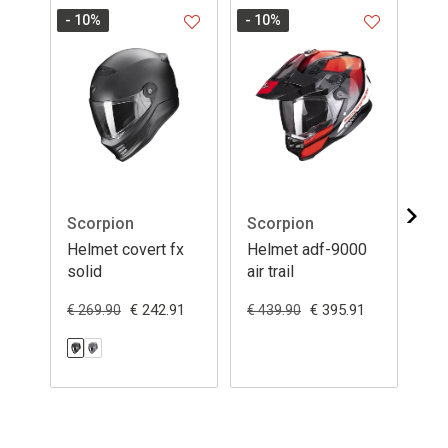
- 10
%
- 10
%
- 1
Scorpion
Scorpion
Sc
Helmet covert fx
Helmet adf-9000
He
solid
air trail
€ 242.91
€ 395.91
€ 269.90
€ 439.90
€ 2