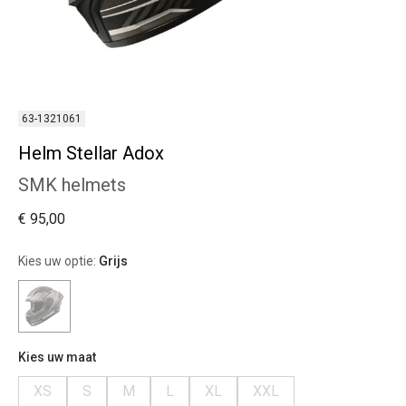
63-1321061
Helm Stellar Adox
SMK helmets
€ 95,00
Kies uw optie:
Grijs
Kies uw maat
XS
S
M
L
XL
XXL