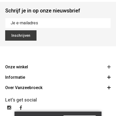
Schrijf je in op onze nieuwsbrief
Inschrijven
Onze winkel
Informatie
Vanzeebroeck Motors
Bergensesteenweg 168
Over Vanzeebroeck
Bestelling annuleren
1600 Sint-Pieters-Leeuw
Route
Over ons
Cadeaubon
Let's get social
023316022
Algemene voorwaarden
BE0425198510
Verzenden & Retourneren
Disclaimer
Contact