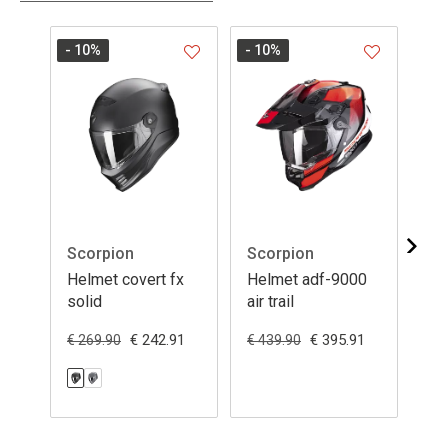
- 10
%
- 10
%
- 1
Scorpion
Scorpion
Sc
Helmet covert fx
Helmet adf-9000
He
solid
air trail
€ 242.91
€ 395.91
€ 269.90
€ 439.90
€ 2