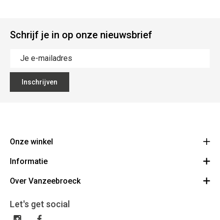
Schrijf je in op onze nieuwsbrief
Inschrijven
Onze winkel
Informatie
Vanzeebroeck Motors
Bergensesteenweg 168
Over Vanzeebroeck
Bestelling annuleren
1600 Sint-Pieters-Leeuw
Route
Over ons
Cadeaubon
Let's get social
023316022
Algemene voorwaarden
BE0425198510
Verzenden & Retourneren