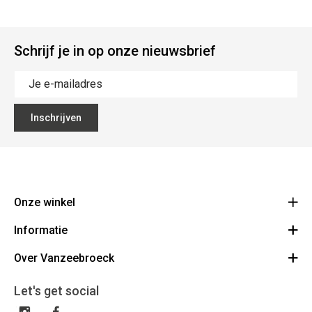
Schrijf je in op onze nieuwsbrief
Inschrijven
Onze winkel
Informatie
Vanzeebroeck Motors
Bergensesteenweg 168
Over Vanzeebroeck
Bestelling annuleren
1600 Sint-Pieters-Leeuw
Route
Over ons
Cadeaubon
Let's get social
023316022
Algemene voorwaarden
BE0425198510
Verzenden & Retourneren