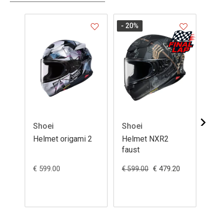
- 20
%
Shoei
Shoei
Sh
Helmet origami 2
Helmet NXR2
He
faust
FE
€ 599.00
€ 479.20
€ 5
€ 599.00