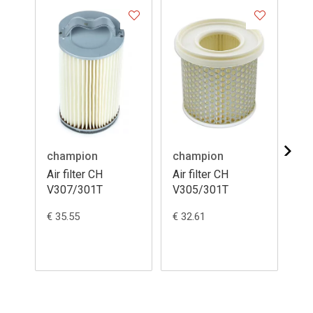
champion
champion
ch
Air filter CH
Air filter CH
Air
V307/301T
V305/301T
V3
€ 35.55
€ 32.61
€ 3