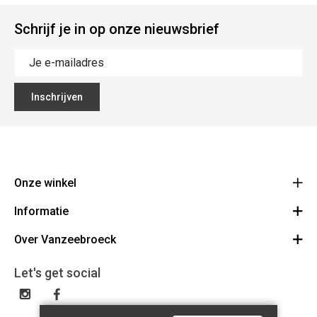
Schrijf je in op onze nieuwsbrief
Inschrijven
Onze winkel
Informatie
Vanzeebroeck Motors
Bergensesteenweg 168
Over Vanzeebroeck
Bestelling annuleren
1600 Sint-Pieters-Leeuw
Route
Over ons
Cadeaubon
Let's get social
023316022
Algemene voorwaarden
BE0425198510
Verzenden & Retourneren
Disclaimer
Contact