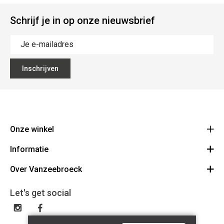
Schrijf je in op onze nieuwsbrief
Inschrijven
Onze winkel
Informatie
Vanzeebroeck Motors
Bergensesteenweg 168
Over Vanzeebroeck
Bestelling annuleren
1600 Sint-Pieters-Leeuw
Route
Over ons
Cadeaubon
Let's get social
023316022
Algemene voorwaarden
BE0425198510
Verzenden & Retourneren
Disclaimer
Contact