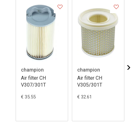
champion
champion
ch
Air filter CH
Air filter CH
Air
V307/301T
V305/301T
V3
€ 35.55
€ 32.61
€ 3