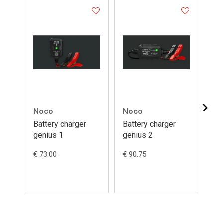
Noco
Noco
No
Battery charger
Battery charger
Ba
genius 1
genius 2
ma
G3
€ 73.00
€ 90.75
€ 9