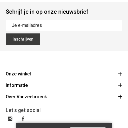
Schrijf je in op onze nieuwsbrief
Inschrijven
Onze winkel
Informatie
Vanzeebroeck Motors
Bergensesteenweg 168
Over Vanzeebroeck
Bestelling annuleren
1600 Sint-Pieters-Leeuw
Route
Over ons
Cadeaubon
Let's get social
023316022
Algemene voorwaarden
BE0425198510
Verzenden & Retourneren
Disclaimer
Contact