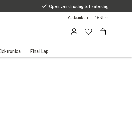
Open van dinsdag tot zaterdag
Cadeaubon
NL
lektronica
Final Lap