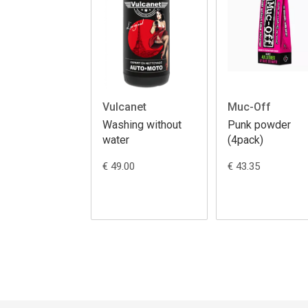
Vulcanet
Muc-Off
Washing without
Punk powder
water
(4pack)
€ 49.00
€ 43.35