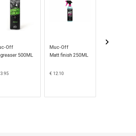
c-Off
Muc-Off
Muc-Off
greaser 500ML
Matt finish 250ML
Bike care
essentials kit
13.95
€ 12.10
€ 39.95