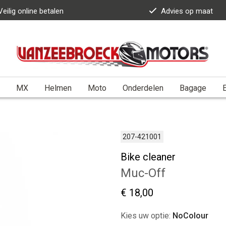
Veilig online betalen
Advies op maat
MX
Helmen
Moto
Onderdelen
Bagage
E
207-421001
Bike cleaner
Muc-Off
€ 18,00
Kies uw optie:
NoColour