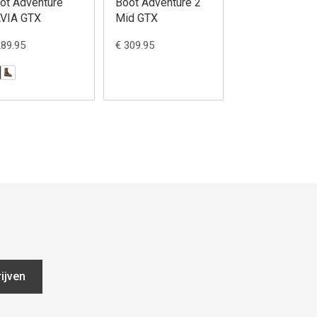
ot Adventure
Boot Adventure 2
Boot ARIA 2 G
VIA GTX
Mid GTX
289.95
€ 309.95
€ 289.95
ijven