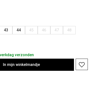
43
44
45
46
47
48
 werkdag verzonden
In
mijn
winkelmandje