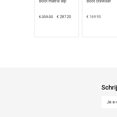
Boot matrix wp
Boot crewser
€ 287.20
€ 169.95
€ 359.00
Schri