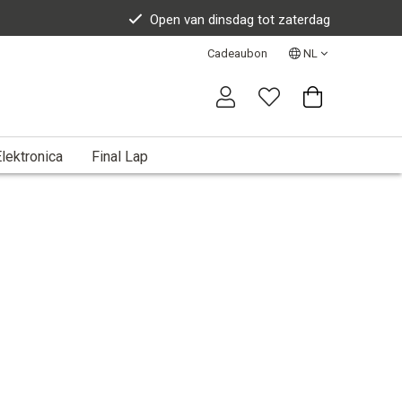
Open van dinsdag tot zaterdag
Cadeaubon
NL
lektronica
Final Lap