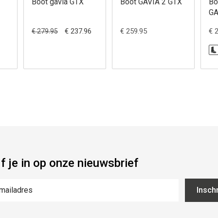
Boot gavia GTX
Boot GAVIA 2 GTX
Bo
GA
€ 237.96
€ 259.95
€ 
€ 279.95
jf je in op onze nieuwsbrief
Inschr