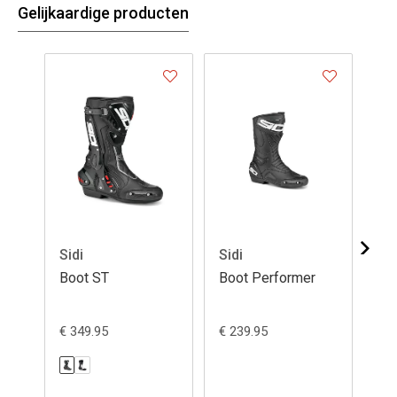
Gelijkaardige producten
- 1
Sidi
Sidi
Sid
Boot ST
Boot Performer
Bo
€ 349.95
€ 239.95
€ 4