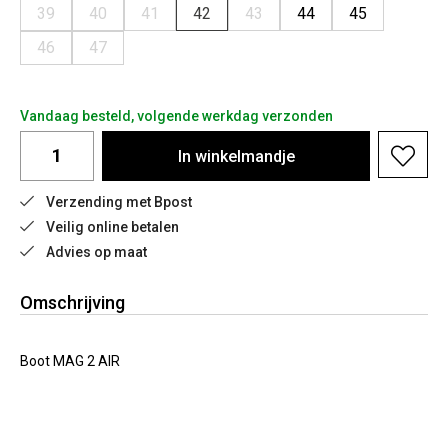
39
40
41
42
43
44
45
46
47
Vandaag besteld, volgende werkdag verzonden
In
winkelmandje
Verzending met Bpost
Veilig online betalen
Advies op maat
Omschrijving
Boot MAG 2 AIR