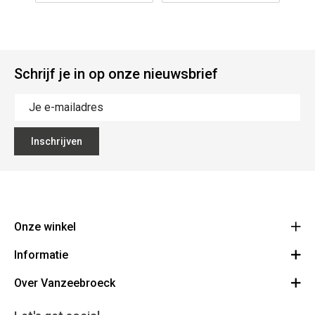
Schrijf je in op onze nieuwsbrief
Inschrijven
Onze winkel
Informatie
Vanzeebroeck Motors
Bergensesteenweg 168
Over Vanzeebroeck
Bestelling annuleren
1600 Sint-Pieters-Leeuw
Route
Over ons
Cadeaubon