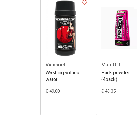
Vulcanet
Muc-Off
Washing without
Punk powder
water
(4pack)
€ 49.00
€ 43.35