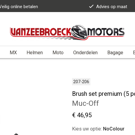
Veilig online betalen
Advies op maat
MX
Helmen
Moto
Onderdelen
Bagage
E
207-206
Brush set premium (5 p
Muc-Off
€ 46,95
Kies uw optie:
NoColour