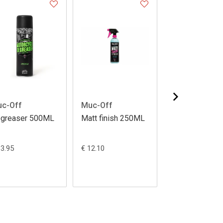
c-Off
Muc-Off
Muc-Off
greaser 500ML
Matt finish 250ML
Bike care
essentials kit
13.95
€ 12.10
€ 39.95