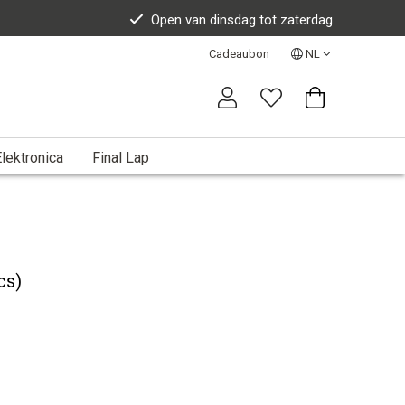
Open van dinsdag tot zaterdag
Cadeaubon
NL
lektronica
Final Lap
cs)