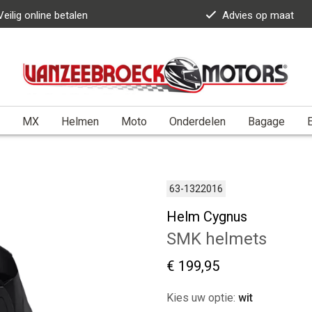
Veilig online betalen
Advies op maat
MX
Helmen
Moto
Onderdelen
Bagage
E
63-1322016
Helm Cygnus
SMK helmets
€ 199,95
Kies uw optie:
wit