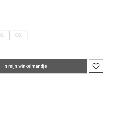
XL
XXL
In
mijn
winkelmandje