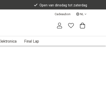
Open van dinsdag tot zaterdag
Cadeaubon
NL
lektronica
Final Lap