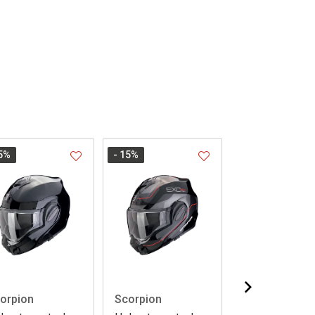
5
%
- 15
%
- 15
%
orpion
Scorpion
Scorpion