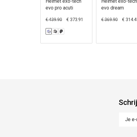
Helmet exo-tech
Helmet exo-tech
evo pro acuti
evo dream
€ 373.91
€ 314.4
€ 439.90
€ 369.90
Schri