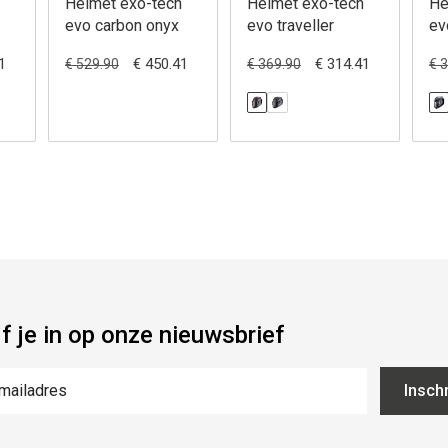
Helmet exo-tech
Helmet exo-tech
He
evo carbon onyx
evo traveller
ev
1
€ 450.41
€ 314.41
€ 529.90
€ 369.90
€ 
jf je in op onze nieuwsbrief
Inschr