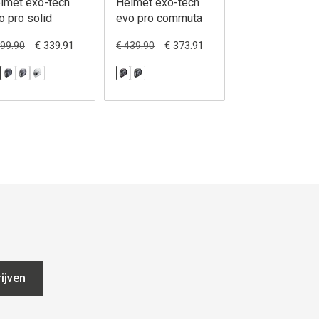
lmet exo-tech
Helmet exo-tech
Helmet exo-te
o pro solid
evo pro commuta
evo team
€ 339.91
€ 373.91
€ 314
399.90
€ 439.90
€ 369.90
ijven