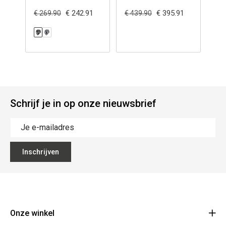
€ 242.91
€ 395.91
€ 269.90
€ 439.90
€ 2
Schrijf je in op onze nieuwsbrief
Inschrijven
Onze winkel