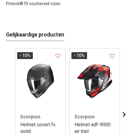
Pinlock®70 voorbereid vizier.
Gelijkaardige producten
- 10
%
- 10
%
- 1
Scorpion
Scorpion
Sc
Helmet covert fx
Helmet adf-9000
He
solid
air trail