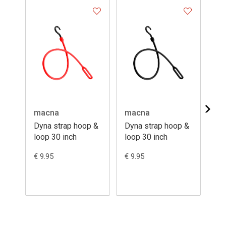
macna
macna
ma
Dyna strap hoop &
Dyna strap hoop &
Dy
loop 30 inch
loop 30 inch
ho
€ 9.95
€ 9.95
€ 1