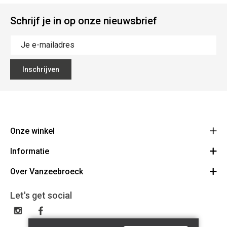
Schrijf je in op onze nieuwsbrief
Inschrijven
Onze winkel
Informatie
Vanzeebroeck Motors
Bergensesteenweg 168
Over Vanzeebroeck
Bestelling annuleren
1600 Sint-Pieters-Leeuw
Route
Over ons
Cadeaubon
Let's get social
023316022
Algemene voorwaarden
BE0425198510
Verzenden & Retourneren
Disclaimer
Contact