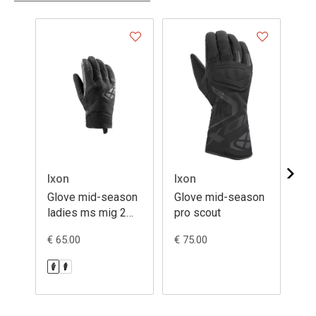
Ixon
Ixon
Ix
Glove mid-season
Glove mid-season
Gl
ladies ms mig 2
pro scout
ms
wp
€ 65.00
€ 75.00
€ 9