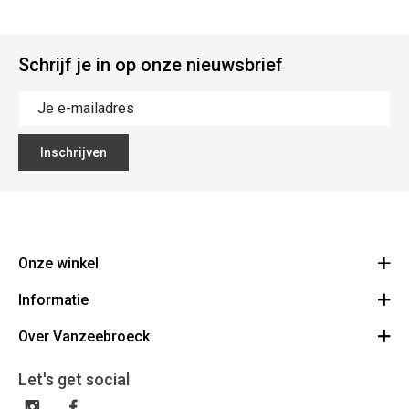
Schrijf je in op onze nieuwsbrief
Inschrijven
Onze winkel
Informatie
Vanzeebroeck Motors
Bergensesteenweg 168
Over Vanzeebroeck
Bestelling annuleren
1600 Sint-Pieters-Leeuw
Route
Over ons
Cadeaubon
Let's get social
023316022
Algemene voorwaarden
BE0425198510
Verzenden & Retourneren