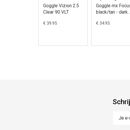
Goggle Vizion 2.5
Goggle mx Focu
Clear 90 VLT
black/tan - dark
smoke lens
€ 39.95
€ 34.95
Schri