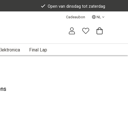
Open van dinsdag tot zaterdag
Cadeaubon
NL
lektronica
Final Lap
ens