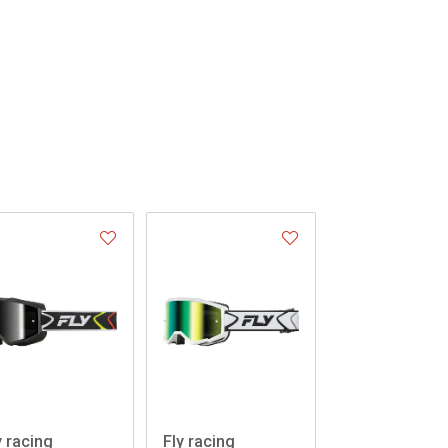
y racing
Fly racing