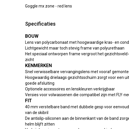
Goggle mx zone - red lens
Specificaties
BOUW
Lens van polycarbonaat met hoogwaardige kras- en con
Lichtgewicht maar toch stevig frame van polyurethaan
Het speciaal ontworpen frame vergroot het gezichtsveld 
zicht
KENMERKEN
Snel verwisselbare vervangingslens met vooraf gemontee
Hoogwaardig drielaags gezichtsschuim zorgt voor een ui
goede afsluiting
Optionele accessoires en lenskleuren verkrijgbaar
Versies voor volwassenen die compatibel zijn met FLY-
FIT
40 mm verstelbare band met dubbele gesp voor eenvoud
van de skibril
De antislip-siliconen aan de binnenkant van de band zorge
helm blijft zitten