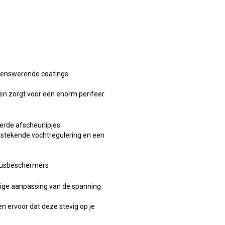
denswerende coatings
en zorgt voor een enorm perifeer
rde afscheurlipjes
tstekende vochtregulering en een
neusbeschermers
ige aanpassing van de spanning
n ervoor dat deze stevig op je