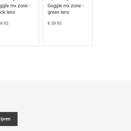
ggle mx zone -
Goggle mx zone -
ack lens
green lens
59.95
€ 59.95
ijven