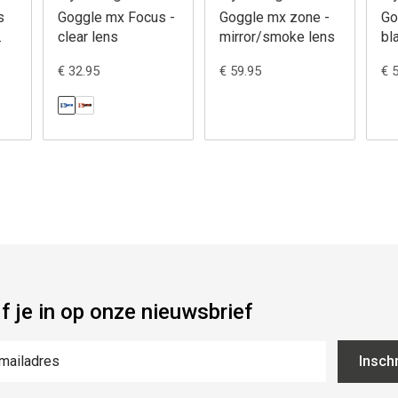
s
Goggle mx Focus -
Goggle mx zone -
Go
clear lens
mirror/smoke lens
bl
€ 32.95
€ 59.95
€ 
jf je in op onze nieuwsbrief
Inschr