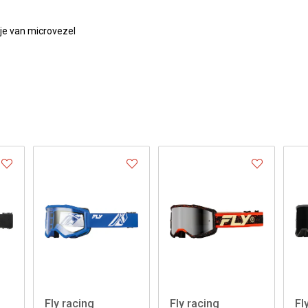
je van microvezel
Fly racing
Fly racing
Fl