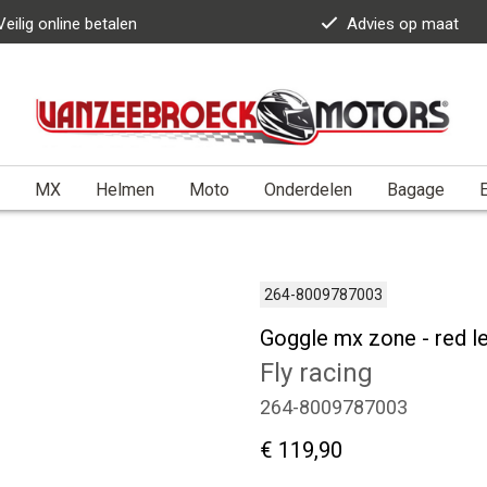
Veilig online betalen
Advies op maat
MX
Helmen
Moto
Onderdelen
Bagage
E
264-8009787003
Goggle mx zone - red l
Fly racing
264-8009787003
€ 119,90