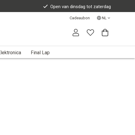
Open van dinsdag tot zaterdag
Cadeaubon
NL
lektronica
Final Lap