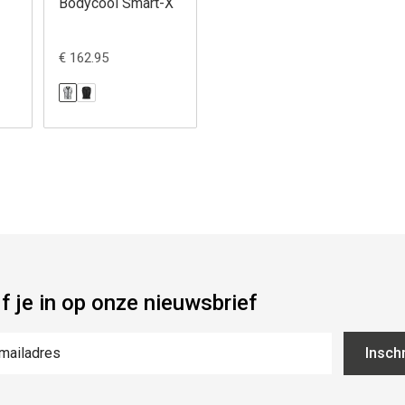
Bodycool Smart-X
€ 162.95
jf je in op onze nieuwsbrief
Inschr