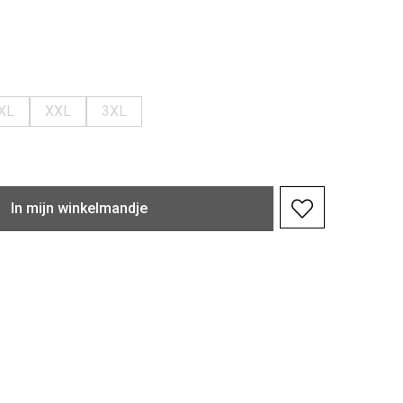
XL
XXL
3XL
In
mijn
winkelmandje