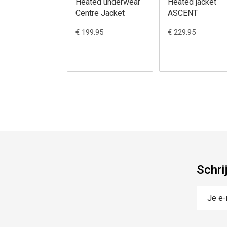
Heated underwear
Heated jacket
Centre Jacket
ASCENT
€ 199.95
€ 229.95
Schri