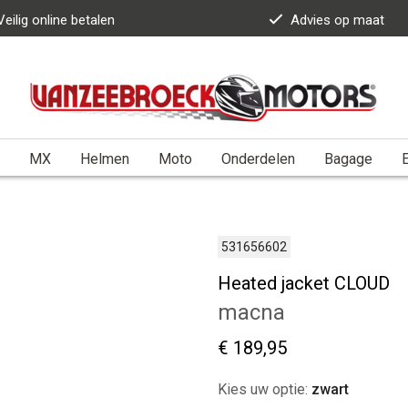
Veilig online betalen
Advies op maat
MX
Helmen
Moto
Onderdelen
Bagage
E
531656602
Heated jacket CLOUD
macna
€ 189,95
Kies uw optie:
zwart