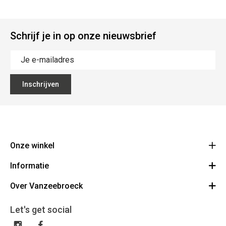
Schrijf je in op onze nieuwsbrief
Inschrijven
Onze winkel
Informatie
Vanzeebroeck Motors
Bergensesteenweg 168
Over Vanzeebroeck
Bestelling annuleren
1600 Sint-Pieters-Leeuw
Route
Over ons
Cadeaubon
Let's get social
023316022
Algemene voorwaarden
BE0425198510
Verzenden & Retourneren