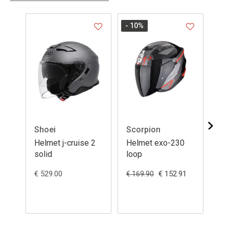
- 10
%
- 1
Shoei
Scorpion
Sc
Helmet j-cruise 2
Helmet exo-230
He
solid
loop
hi
€ 529.00
€ 152.91
€ 169.90
€ 1