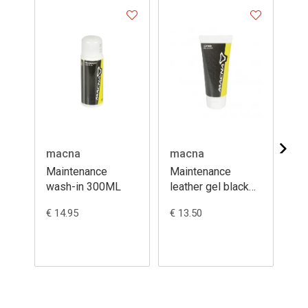
macna
macna
ma
Maintenance
Maintenance
Ma
wash-in 300ML
leather gel black
wa
200ML
20
€ 14.95
€ 13.50
€ 1