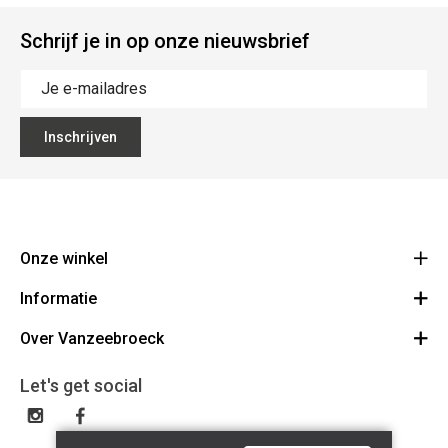
Schrijf je in op onze nieuwsbrief
Inschrijven
Onze winkel
Informatie
Vanzeebroeck Motors
Bergensesteenweg 168
Over Vanzeebroeck
Bestelling annuleren
1600 Sint-Pieters-Leeuw
Route
Over ons
Cadeaubon
Let's get social
023316022
Algemene voorwaarden
BE0425198510
Verzenden & Retourneren
Disclaimer
Contact