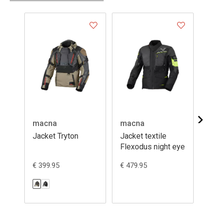
macna
macna
ma
Jacket Tryton
Jacket textile
Jac
Flexodus night eye
Br
€ 399.95
€ 479.95
€ 2