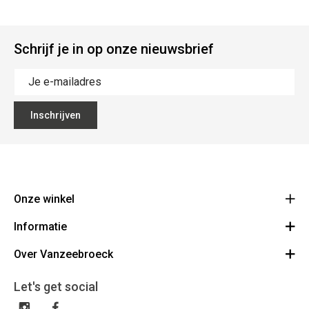
Schrijf je in op onze nieuwsbrief
Inschrijven
Onze winkel
Informatie
Vanzeebroeck Motors
Bergensesteenweg 168
Over Vanzeebroeck
Bestelling annuleren
1600 Sint-Pieters-Leeuw
Route
Over ons
Cadeaubon
Let's get social
023316022
Algemene voorwaarden
BE0425198510
Verzenden & Retourneren