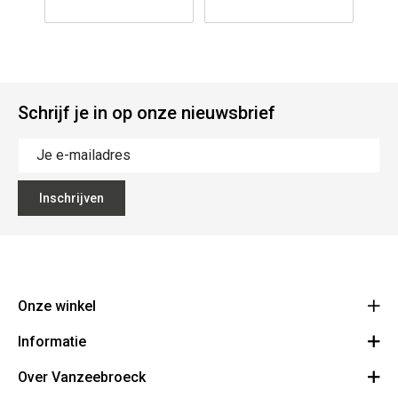
Schrijf je in op onze nieuwsbrief
Inschrijven
Onze winkel
Informatie
Vanzeebroeck Motors
Bergensesteenweg 168
Over Vanzeebroeck
Bestelling annuleren
1600 Sint-Pieters-Leeuw