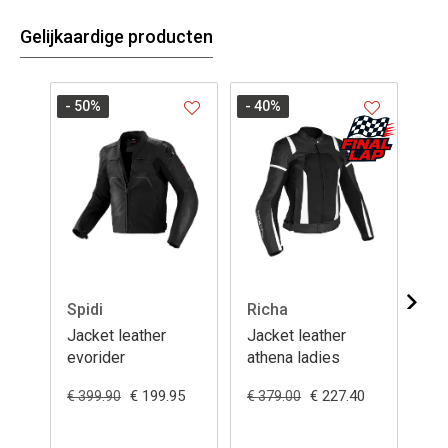
Gelijkaardige producten
- 50
%
- 40
%
Spidi
Richa
Jo
Jacket leather
Jacket leather
Ja
evorider
athena ladies
de
€ 199.95
€ 227.40
€ 3
€ 399.90
€ 379.00