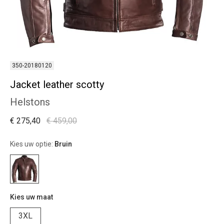
350-20180120
Jacket leather scotty
Helstons
€ 275,40
€ 459,00
Kies uw optie:
Bruin
Kies uw maat
3XL