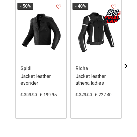
- 50
%
- 40
%
Spidi
Richa
Jo
Jacket leather
Jacket leather
Ja
evorider
athena ladies
de
€ 199.95
€ 227.40
€ 3
€ 399.90
€ 379.00