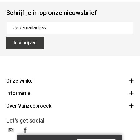
Schrijf je in op onze nieuwsbrief
Inschrijven
Onze winkel
Informatie
Vanzeebroeck Motors
Bergensesteenweg 168
Over Vanzeebroeck
Bestelling annuleren
1600 Sint-Pieters-Leeuw
Route
Over ons
Cadeaubon
Let's get social
023316022
Algemene voorwaarden
BE0425198510
Verzenden & Retourneren
Disclaimer
Contact