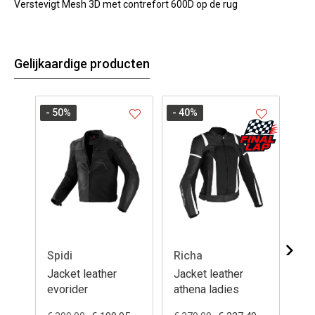
Verstevigt Mesh 3D met contrefort 600D op de rug
Gelijkaardige producten
- 50
%
- 40
%
Spidi
Richa
Jo
Jacket leather
Jacket leather
Ja
evorider
athena ladies
de