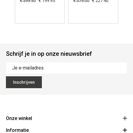
€ 199.95
€ 227.40
€ 3
€ 399.90
€ 379.00
Schrijf je in op onze nieuwsbrief
Inschrijven
Onze winkel
Informatie
Vanzeebroeck Motors