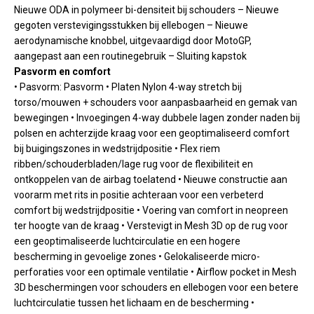
Nieuwe ODA in polymeer bi-densiteit bij schouders – Nieuwe
gegoten verstevigingsstukken bij ellebogen – Nieuwe
aerodynamische knobbel, uitgevaardigd door MotoGP,
aangepast aan een routinegebruik – Sluiting kapstok
Pasvorm en comfort
• Pasvorm: Pasvorm • Platen Nylon 4-way stretch bij
torso/mouwen + schouders voor aanpasbaarheid en gemak van
bewegingen • Invoegingen 4-way dubbele lagen zonder naden bij
polsen en achterzijde kraag voor een geoptimaliseerd comfort
bij buigingszones in wedstrijdpositie • Flex riem
ribben/schouderbladen/lage rug voor de flexibiliteit en
ontkoppelen van de airbag toelatend • Nieuwe constructie aan
voorarm met rits in positie achteraan voor een verbeterd
comfort bij wedstrijdpositie • Voering van comfort in neopreen
ter hoogte van de kraag • Verstevigt in Mesh 3D op de rug voor
een geoptimaliseerde luchtcirculatie en een hogere
bescherming in gevoelige zones • Gelokaliseerde micro-
perforaties voor een optimale ventilatie • Airflow pocket in Mesh
3D beschermingen voor schouders en ellebogen voor een betere
luchtcirculatie tussen het lichaam en de bescherming •