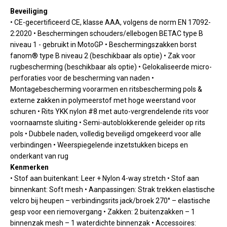
Beveiliging
• CE-gecertificeerd CE, klasse AAA, volgens de norm EN 17092-
2:2020 • Beschermingen schouders/ellebogen BETAC type B
niveau 1 - gebruikt in MotoGP • Beschermingszakken borst
fanom® type B niveau 2 (beschikbaar als optie) • Zak voor
rugbescherming (beschikbaar als optie) • Gelokaliseerde micro-
perforaties voor de bescherming van naden •
Montagebescherming voorarmen en ritsbescherming pols &
externe zakken in polymeerstof met hoge weerstand voor
schuren • Rits YKK nylon #8 met auto-vergrendelende rits voor
voornaamste sluiting • Semi-autoblokkerende geleider op rits
pols • Dubbele naden, volledig beveiligd omgekeerd voor alle
verbindingen • Weerspiegelende inzetstukken biceps en
onderkant van rug
Kenmerken
• Stof aan buitenkant: Leer + Nylon 4-way stretch • Stof aan
binnenkant: Soft mesh • Aanpassingen: Strak trekken elastische
velcro bij heupen – verbindingsrits jack/broek 270° – elastische
gesp voor een riemovergang • Zakken: 2 buitenzakken – 1
binnenzak mesh – 1 waterdichte binnenzak • Accessoires: