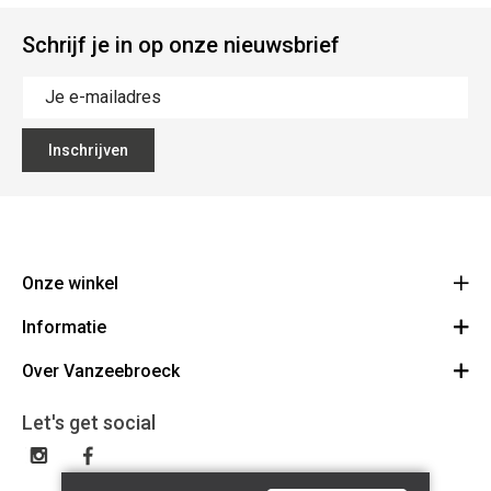
Schrijf je in op onze nieuwsbrief
Inschrijven
Onze winkel
Informatie
Vanzeebroeck Motors
Bergensesteenweg 168
Over Vanzeebroeck
Bestelling annuleren
1600 Sint-Pieters-Leeuw
Route
Over ons
Cadeaubon
Let's get social
023316022
Algemene voorwaarden
BE0425198510
Verzenden & Retourneren
Disclaimer
Contact