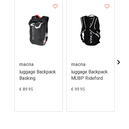
macna
macna
ma
luggage Backpack
luggage Backpack
lu
Basking
MUBP Rideford
Ut
€ 89.95
€ 99.95
€ 8