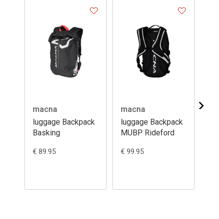
macna
macna
ma
luggage Backpack
luggage Backpack
lu
Basking
MUBP Rideford
Ut
€ 89.95
€ 99.95
€ 8