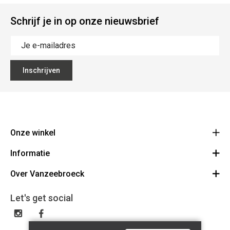
Schrijf je in op onze nieuwsbrief
Inschrijven
Onze winkel
Informatie
Vanzeebroeck Motors
Bergensesteenweg 168
Over Vanzeebroeck
Bestelling annuleren
1600 Sint-Pieters-Leeuw
Route
Over ons
Cadeaubon
Let's get social
023316022
Algemene voorwaarden
BE0425198510
Verzenden & Retourneren
Disclaimer
Contact