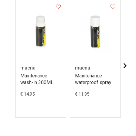
macna
macna
ma
Maintenance
Maintenance
Ma
wash-in 300ML
waterproof spray
le
200ML
30
€ 14.95
€ 11.95
€ 1