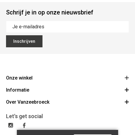
Schrijf je in op onze nieuwsbrief
Inschrijven
Onze winkel
Informatie
Vanzeebroeck Motors
Bergensesteenweg 168
Over Vanzeebroeck
Bestelling annuleren
1600 Sint-Pieters-Leeuw
Route
Over ons
Cadeaubon
Let's get social
023316022
Algemene voorwaarden
BE0425198510
Verzenden & Retourneren
Disclaimer
Contact