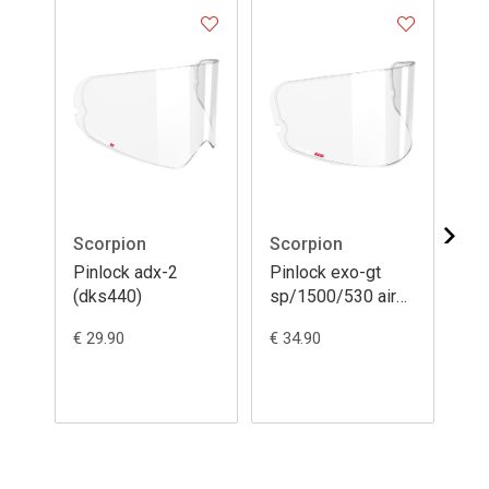
Scorpion
Scorpion
Sc
Pinlock adx-2
Pinlock exo-gt
Pi
(dks440)
sp/1500/530 air
12
120 xlt (dks541)
€ 29.90
€ 34.90
€ 3