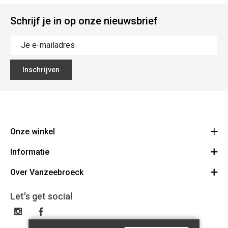
Schrijf je in op onze nieuwsbrief
Inschrijven
Onze winkel
Informatie
Vanzeebroeck Motors
Bergensesteenweg 168
Over Vanzeebroeck
Bestelling annuleren
1600 Sint-Pieters-Leeuw
Route
Over ons
Cadeaubon
Let's get social
023316022
Algemene voorwaarden
BE0425198510
Verzenden & Retourneren
Disclaimer
Contact