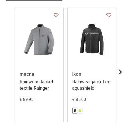
macna
Ixon
Ix
Rainwear Jacket
Rainwear jacket m-
Ra
textile Rainger
aquashield
la
€ 89.95
€ 85.00
€ 5