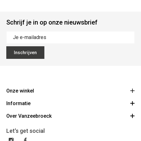
Schrijf je in op onze nieuwsbrief
Inschrijven
Onze winkel
Informatie
Vanzeebroeck Motors
Bergensesteenweg 168
Over Vanzeebroeck
Bestelling annuleren
1600 Sint-Pieters-Leeuw
Route
Over ons
Cadeaubon
Let's get social
023316022
Algemene voorwaarden
BE0425198510
Verzenden & Retourneren