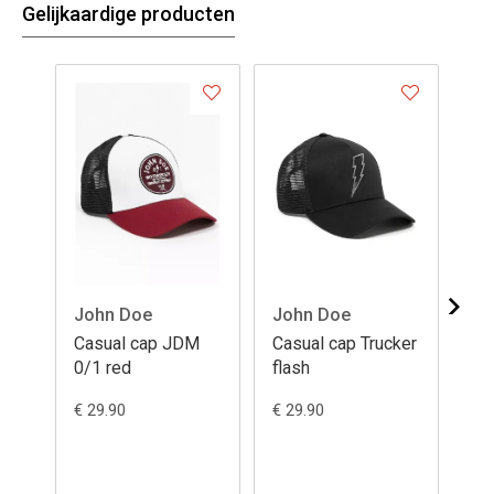
Gelijkaardige producten
John Doe
John Doe
Jo
Casual cap JDM
Casual cap Trucker
Ca
0/1 red
flash
€ 29.90
€ 29.90
€ 2