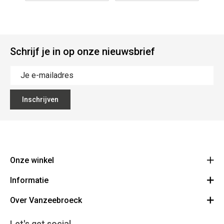
Schrijf je in op onze nieuwsbrief
Inschrijven
Onze winkel
Informatie
Vanzeebroeck Motors
Bergensesteenweg 168
Over Vanzeebroeck
Bestelling annuleren
1600 Sint-Pieters-Leeuw
Route
Over ons
Cadeaubon
Let's get social