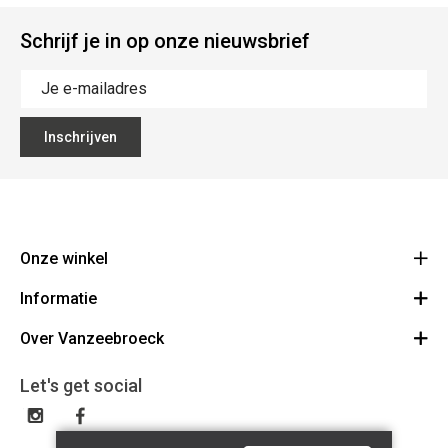
Schrijf je in op onze nieuwsbrief
Inschrijven
Onze winkel
Informatie
Vanzeebroeck Motors
Bergensesteenweg 168
Over Vanzeebroeck
Bestelling annuleren
1600 Sint-Pieters-Leeuw
Route
Over ons
Cadeaubon
Let's get social
023316022
Algemene voorwaarden
BE0425198510
Verzenden & Retourneren
Disclaimer
Contact