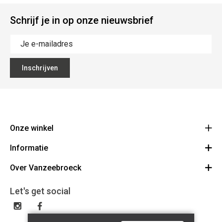
Schrijf je in op onze nieuwsbrief
Inschrijven
Onze winkel
Informatie
Vanzeebroeck Motors
Bergensesteenweg 168
Over Vanzeebroeck
Bestelling annuleren
1600 Sint-Pieters-Leeuw
Route
Over ons
Cadeaubon
Let's get social
023316022
Algemene voorwaarden
BE0425198510
Verzenden & Retourneren
Disclaimer
Contact