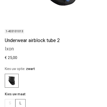
1-403101013
Underwear airblock tube 2
Ixon
€ 25,00
Kies uw optie:
zwart
Kies uw maat
S
L