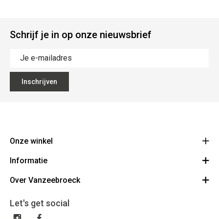
Schrijf je in op onze nieuwsbrief
Inschrijven
Onze winkel
Informatie
Vanzeebroeck Motors
Bergensesteenweg 168
Over Vanzeebroeck
Bestelling annuleren
1600 Sint-Pieters-Leeuw
Route
Over ons
Cadeaubon
Let's get social
023316022
Algemene voorwaarden
BE0425198510
Verzenden & Retourneren