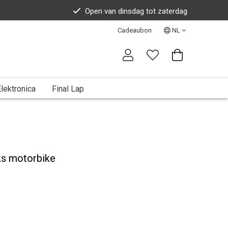
Open van dinsdag tot zaterdag
Cadeaubon
NL
lektronica
Final Lap
s motorbike