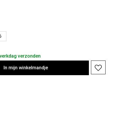
6
 werkdag verzonden
In
mijn
winkelmandje