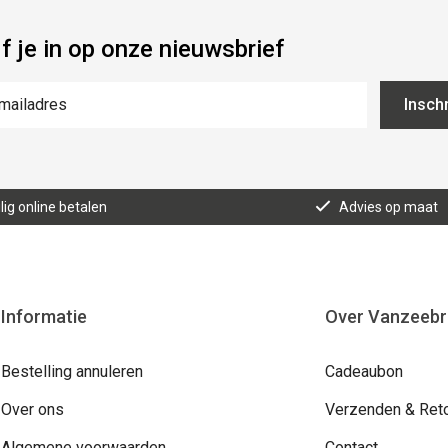
jf je in op onze nieuwsbrief
Inschr
lig online betalen
Advies op maat
Informatie
Over Vanzeeb
Bestelling annuleren
Cadeaubon
Over ons
Verzenden & Ret
Algemene voorwaarden
Contact