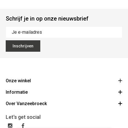
Schrijf je in op onze nieuwsbrief
Inschrijven
Onze winkel
Informatie
Vanzeebroeck Motors
Bergensesteenweg 168
Over Vanzeebroeck
Bestelling annuleren
1600 Sint-Pieters-Leeuw
Route
Over ons
Cadeaubon
Let's get social
023316022
Algemene voorwaarden
BE0425198510
Verzenden & Retourneren