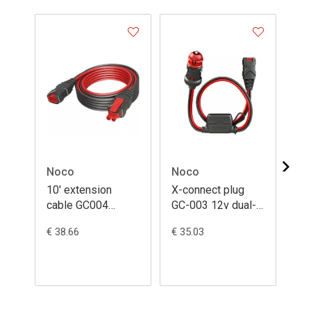
Noco
Noco
No
10' extension
X-connect plug
Eye
cable GC004
GC-003 12v dual-
co
G750/G1100/G3500/G7200
size 60cm (CAN-
€ 38.66
€ 35.03
€ 2
bus)