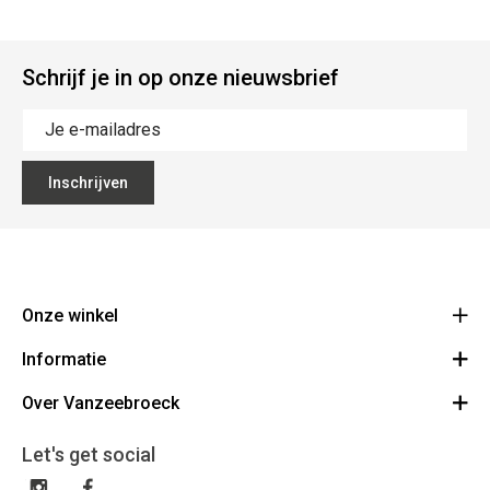
Schrijf je in op onze nieuwsbrief
Inschrijven
Onze winkel
Informatie
Vanzeebroeck Motors
Bergensesteenweg 168
Over Vanzeebroeck
Bestelling annuleren
1600 Sint-Pieters-Leeuw
Route
Over ons
Cadeaubon
Let's get social
023316022
Algemene voorwaarden
BE0425198510
Verzenden & Retourneren