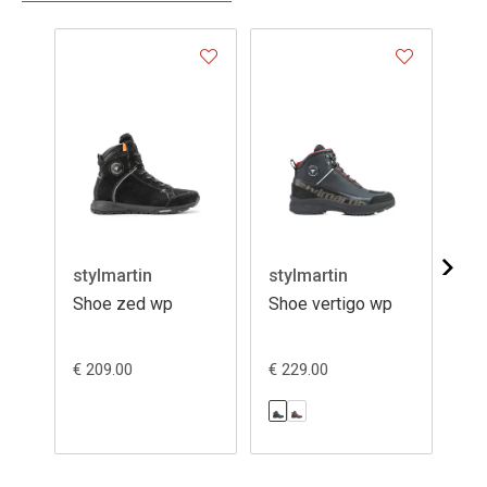
- 2
stylmartin
stylmartin
st
Shoe zed wp
Shoe vertigo wp
Sh
€ 209.00
€ 229.00
€ 1