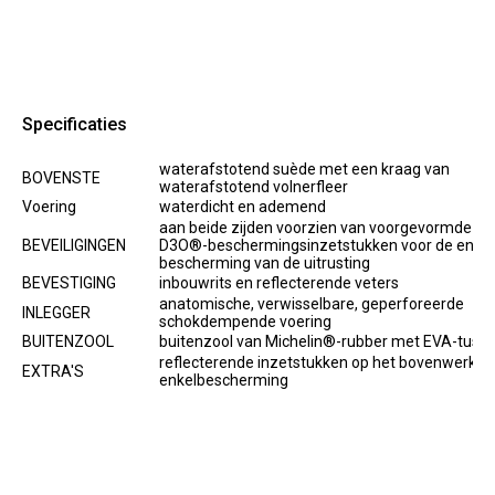
Specificaties
waterafstotend suède met een kraag van
BOVENSTE
waterafstotend volnerfleer
Voering
waterdicht en ademend
aan beide zijden voorzien van voorgevormde PU
BEVEILIGINGEN
D3O®-beschermingsinzetstukken voor de enkel
bescherming van de uitrusting
BEVESTIGING
inbouwrits en reflecterende veters
anatomische, verwisselbare, geperforeerde
INLEGGER
schokdempende voering
BUITENZOOL
buitenzool van Michelin®-rubber met EVA-tuss
reflecterende inzetstukken op het bovenwerk e
EXTRA'S
enkelbescherming