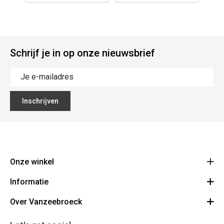
Schrijf je in op onze nieuwsbrief
Inschrijven
Onze winkel
Informatie
Vanzeebroeck Motors
Bergensesteenweg 168
Over Vanzeebroeck
Bestelling annuleren
1600 Sint-Pieters-Leeuw
Route
Over ons
Cadeaubon