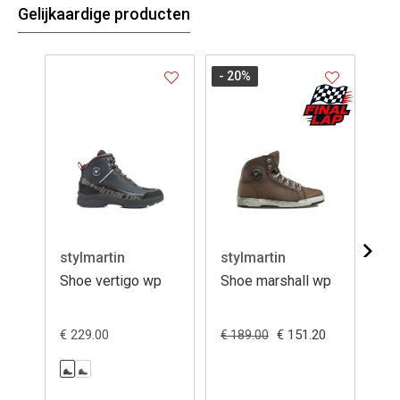
Gelijkaardige producten
- 20
%
- 2
stylmartin
stylmartin
st
Shoe vertigo wp
Shoe marshall wp
Sh
gl
€ 229.00
€ 151.20
€ 189.00
€ 2