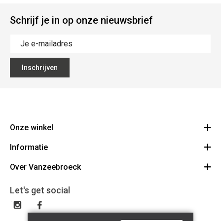
Schrijf je in op onze nieuwsbrief
Inschrijven
Onze winkel
Informatie
Vanzeebroeck Motors
Bergensesteenweg 168
Over Vanzeebroeck
Bestelling annuleren
1600 Sint-Pieters-Leeuw
Route
Over ons
Cadeaubon
Let's get social
023316022
Algemene voorwaarden
BE0425198510
Verzenden & Retourneren
Disclaimer
Contact