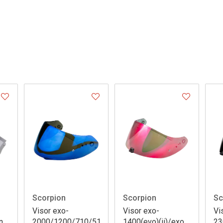
Scorpion
Scorpion
Sc
Visor exo-
Visor exo-
Vi
n
2000/1200/710/510/390/410/491
1400(evo)(ii)/exo-
23