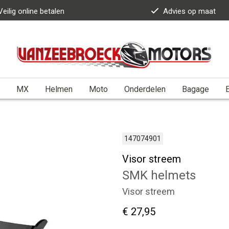
Veilig online betalen
Advies op maat
MX
Helmen
Moto
Onderdelen
Bagage
E
147074901
Visor streem
SMK helmets
Visor streem
€ 27,95