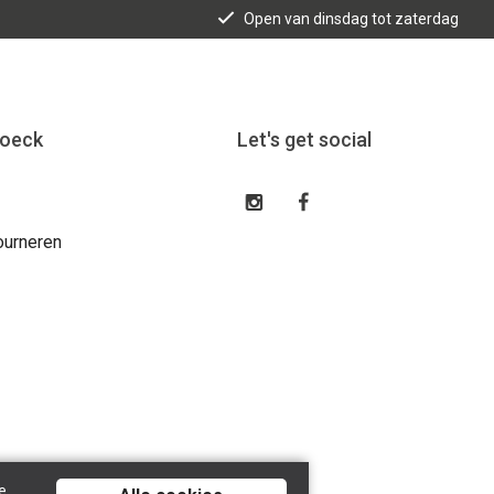
Open van dinsdag tot zaterdag
roeck
Let's get social
ourneren
e