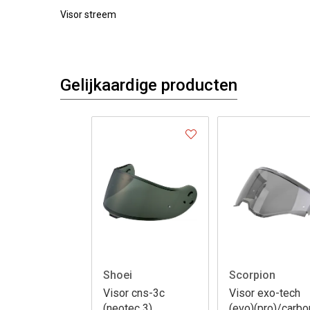
Visor streem
Gelijkaardige producten
Shoei
Scorpion
Visor cns-3c
Visor exo-tech
(neotec 3)
(evo)(pro)/carbo