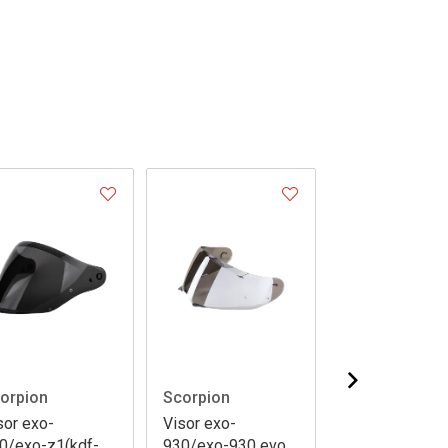
orpion
Scorpion
SMK helmets
sor exo-
Visor exo-
Visor Agnar pi
0/exo-z1(kdf-
930/exo-930 evo
70 prepared