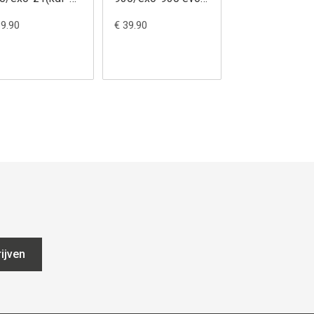
)
[kdf31]
39.90
€ 39.90
€ 24.95
ijven