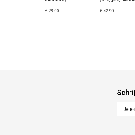
evo [kdf18-1]
€ 79.00
€ 42.90
Schri