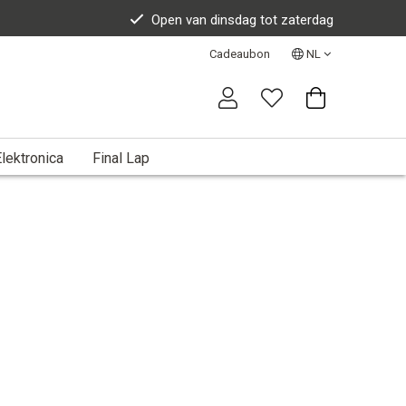
Open van dinsdag tot zaterdag
Cadeaubon
NL
lektronica
Final Lap