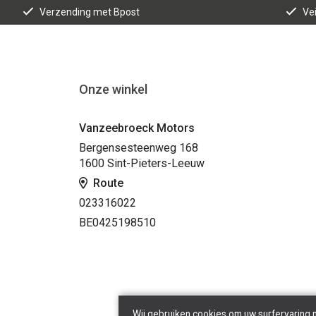
Verzending met Bpost
Vei
Onze winkel
Vanzeebroeck Motors
Bergensesteenweg 168
1600 Sint-Pieters-Leeuw
Route
023316022
BE0425198510
Wij gebruiken cookies om uw surfervaring 