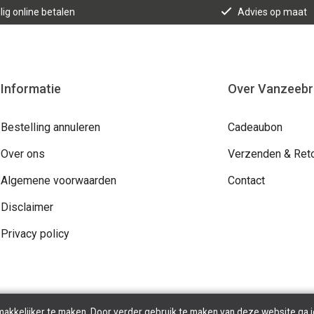
lig online betalen
Advies op maat
Informatie
Over Vanzeeb
Bestelling annuleren
Cadeaubon
Over ons
Verzenden & Ret
Algemene voorwaarden
Contact
Disclaimer
Privacy policy
makkelijker te maken. Door verder gebruik te maken van deze website ga j