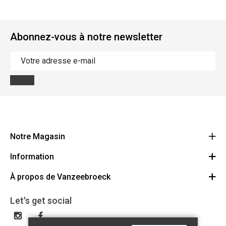
Abonnez-vous à notre newsletter
Notre Magasin
Information
Vanzeebroeck Motors
Bergensesteenweg 168
À propos de Vanzeebroeck
Annulation Commande
1600 Sint-Pieters-Leeuw
Route
À propos de nous
Cheque Cadeau
Let's get social
023316022
Conditions générales
Échange et Retours
Disclaimer