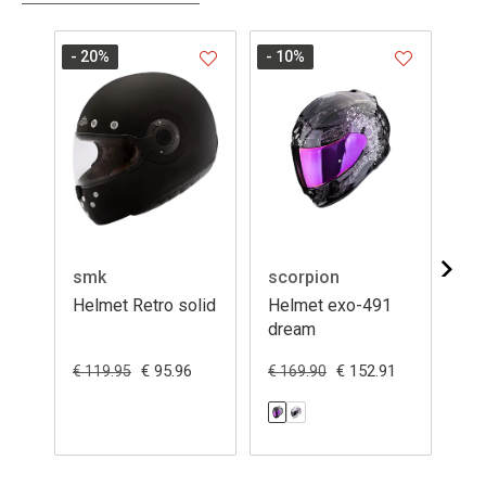
- 20
%
- 10
%
- 1
smk
scorpion
sc
Helmet Retro solid
Helmet exo-491
He
dream
sp
€ 95.96
€ 152.91
€ 119.95
€ 169.90
€ 1