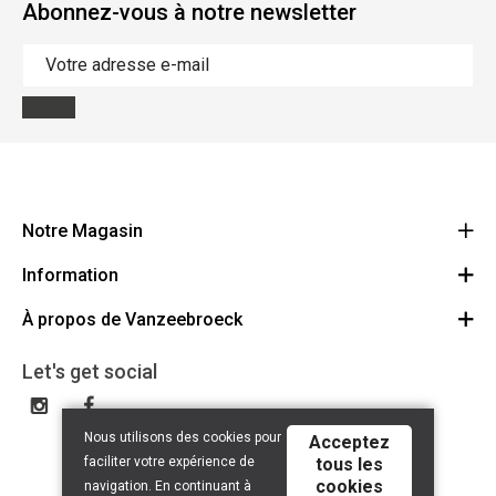
Abonnez-vous à notre newsletter
Notre Magasin
Information
Vanzeebroeck Motors
Bergensesteenweg 168
À propos de Vanzeebroeck
Annulation Commande
1600 Sint-Pieters-Leeuw
Route
À propos de nous
Cheque Cadeau
Let's get social
023316022
Conditions générales
Échange et Retours
Disclaimer
Contact
Nous utilisons des cookies pour
Acceptez
Privacy policy
faciliter votre expérience de
tous les
cookies
navigation. En continuant à