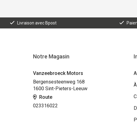
Livraison avec Bpost
Paiem
Notre Magasin
I
Vanzeebroeck Motors
A
Bergensesteenweg 168
À
1600 Sint-Pieters-Leeuw
C
Route
023316022
D
P