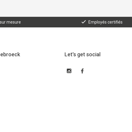
 sur mesure
Employés certifiés
eebroeck
Let's get social