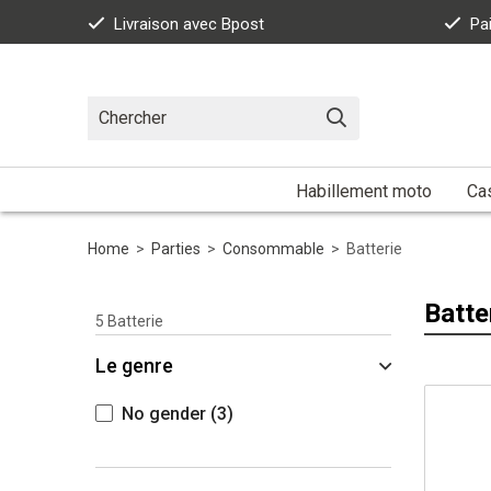
Livraison avec Bpost
Pa
Habillement moto
Ca
Home
>
Parties
>
Consommable
>
Batterie
Batte
5
Batterie
Le genre
No gender
(3)