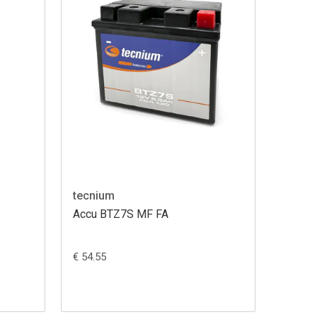
tecnium
Accu BTZ7S MF FA
€ 54.55