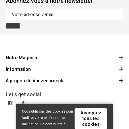
Abonnez-vous à notre newsletter
Notre Magasin
Information
Vanzeebroeck Motors
Bergensesteenweg 168
À propos de Vanzeebroeck
Annulation Commande
1600 Sint-Pieters-Leeuw
Route
À propos de nous
Cheque Cadeau
Let's get social
023316022
Conditions générales
Échange et Retours
Disclaimer
Contact
Nous utilisons des cookies pour
Acceptez
Privacy policy
faciliter votre expérience de
tous les
cookies
navigation. En continuant à