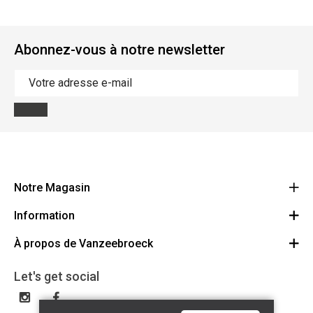
Abonnez-vous à notre newsletter
Notre Magasin
Information
Vanzeebroeck Motors
Bergensesteenweg 168
À propos de Vanzeebroeck
Annulation Commande
1600 Sint-Pieters-Leeuw
Route
À propos de nous
Cheque Cadeau
Let's get social
023316022
Conditions générales
Échange et Retours
Disclaimer