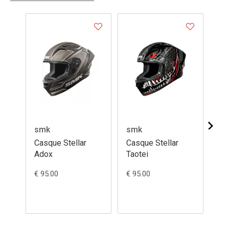
smk
smk
sm
Casque Stellar
Casque Stellar
Ca
Adox
Taotei
Fla
€ 95.00
€ 95.00
€ 1