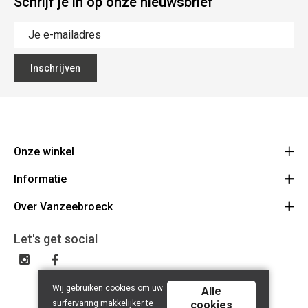
Schrijf je in op onze nieuwsbrief
Inschrijven
Onze winkel
Informatie
Vanzeebroeck Motors
Bergensesteenweg 168
Over Vanzeebroeck
Bestelling annuleren
1600 Sint-Pieters-Leeuw
Route
Over ons
Cadeaubon
Let's get social
023316022
Algemene voorwaarden
BE0425198510
Verzenden & Retourneren
Disclaimer
Contact
Wij gebruiken cookies om uw
Privacy policy
Alle
surfervaring makkelijker te
cookies