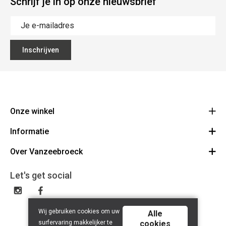
Schrijf je in op onze nieuwsbrief
Inschrijven
Onze winkel
Informatie
Vanzeebroeck Motors
Bergensesteenweg 168
Over Vanzeebroeck
Bestelling annuleren
1600 Sint-Pieters-Leeuw
Route
Over ons
Cadeaubon
Let's get social
023316022
Algemene voorwaarden
BE0425198510
Verzenden & Retourneren
Disclaimer
Contact
Wij gebruiken cookies om uw
Privacy policy
Alle
surfervaring makkelijker te
cookies