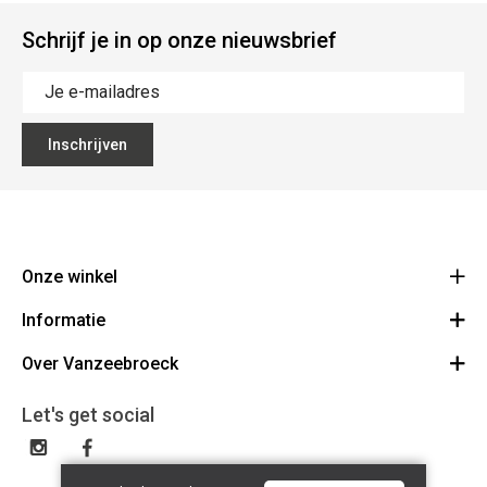
Schrijf je in op onze nieuwsbrief
Inschrijven
Onze winkel
Informatie
Vanzeebroeck Motors
Bergensesteenweg 168
Over Vanzeebroeck
Bestelling annuleren
1600 Sint-Pieters-Leeuw
Route
Over ons
Cadeaubon
Let's get social
023316022
Algemene voorwaarden
BE0425198510
Verzenden & Retourneren
Disclaimer
Contact