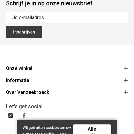
Schrijf je in op onze nieuwsbrief
Inschrijven
Onze winkel
Informatie
Vanzeebroeck Motors
Bergensesteenweg 168
Over Vanzeebroeck
Bestelling annuleren
1600 Sint-Pieters-Leeuw
Route
Over ons
Cadeaubon
Let's get social
023316022
Algemene voorwaarden
BE0425198510
Verzenden & Retourneren
Disclaimer
Contact
Wij gebruiken cookies om uw
Privacy policy
Alle