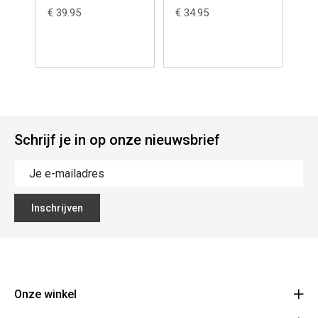
smoke lens
€ 39.95
€ 34.95
€ 3
Schrijf je in op onze nieuwsbrief
Inschrijven
Onze winkel