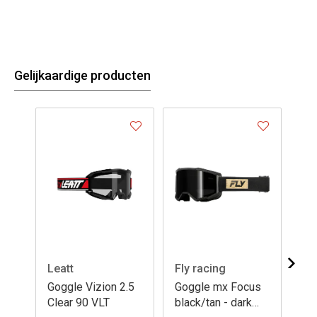
Gelijkaardige producten
Leatt
Fly racing
Fl
Goggle Vizion 2.5
Goggle mx Focus
Go
Clear 90 VLT
black/tan - dark
cle