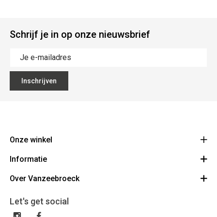
Schrijf je in op onze nieuwsbrief
Inschrijven
Onze winkel
Informatie
Vanzeebroeck Motors
Bergensesteenweg 168
Over Vanzeebroeck
Bestelling annuleren
1600 Sint-Pieters-Leeuw
Route
Over ons
Cadeaubon
Let's get social
023316022
Algemene voorwaarden
BE0425198510
Verzenden & Retourneren